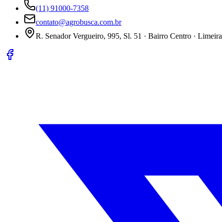
(11) 91000-7358
contato@agrobusca.com.br
R. Senador Vergueiro, 995, Sl. 51 · Bairro Centro · Limeir