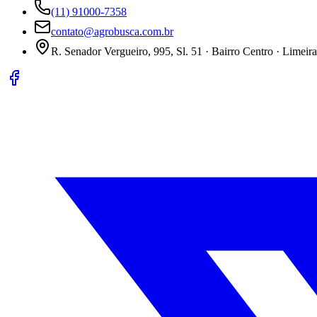
(11) 91000-7358
contato@agrobusca.com.br
R. Senador Vergueiro, 995, Sl. 51 · Bairro Centro · Limeir