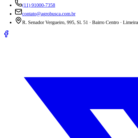
(11) 91000-7358
contato@agrobusca.com.br
R. Senador Vergueiro, 995, Sl. 51 · Bairro Centro · Limeir