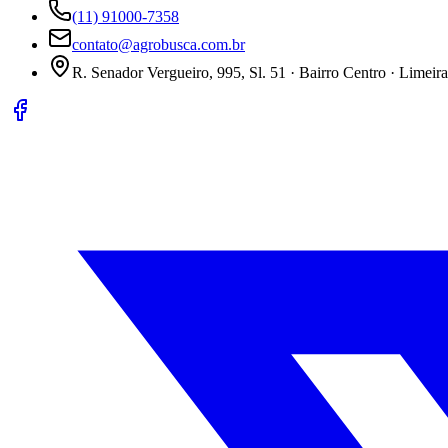
(11) 91000-7358
contato@agrobusca.com.br
R. Senador Vergueiro, 995, Sl. 51 · Bairro Centro · Limeir