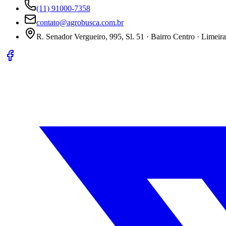
(11) 91000-7358
contato@agrobusca.com.br
R. Senador Vergueiro, 995, Sl. 51 · Bairro Centro · Limeir