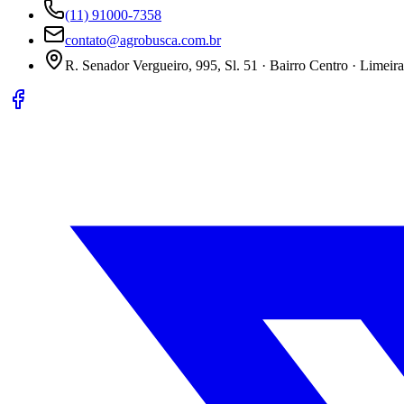
(11) 91000-7358
contato@agrobusca.com.br
R. Senador Vergueiro, 995, Sl. 51 · Bairro Centro · Limeir