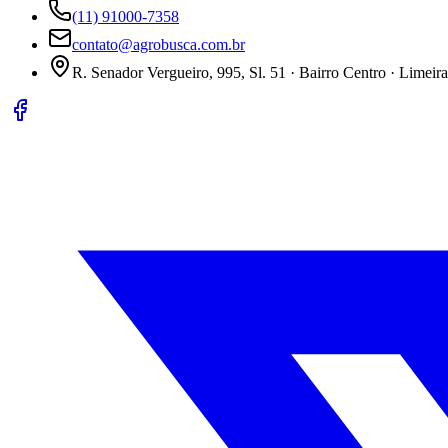
(11) 91000-7358
contato@agrobusca.com.br
R. Senador Vergueiro, 995, Sl. 51 · Bairro Centro · Limeir