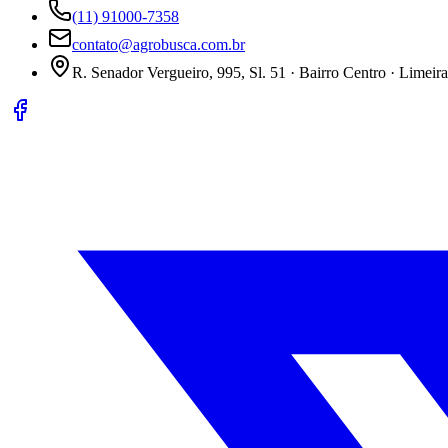
(11) 91000-7358
contato@agrobusca.com.br
R. Senador Vergueiro, 995, Sl. 51 · Bairro Centro · Limeir