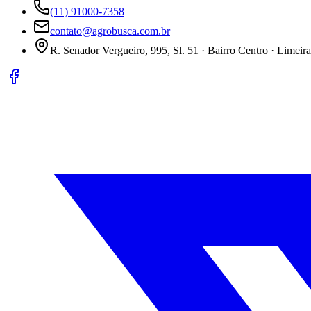
(11) 91000-7358
contato@agrobusca.com.br
R. Senador Vergueiro, 995, Sl. 51 · Bairro Centro · Limeir