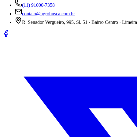
(11) 91000-7358
contato@agrobusca.com.br
R. Senador Vergueiro, 995, Sl. 51 · Bairro Centro · Limeir