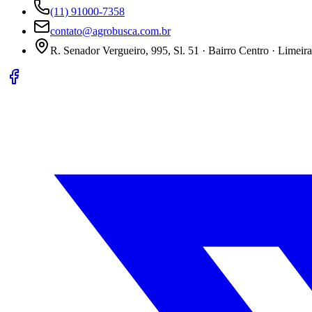
(11) 91000-7358
contato@agrobusca.com.br
R. Senador Vergueiro, 995, Sl. 51 · Bairro Centro · Limeir