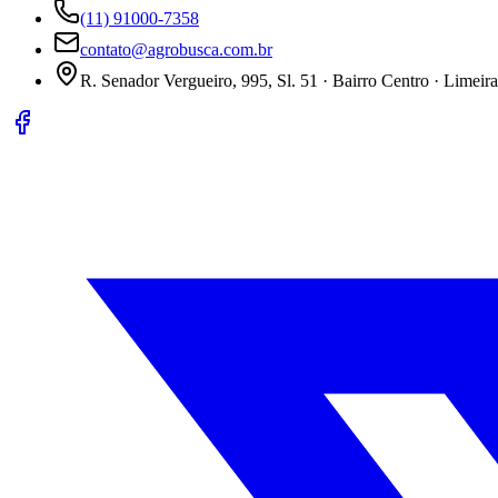
(11) 91000-7358
contato@agrobusca.com.br
R. Senador Vergueiro, 995, Sl. 51 · Bairro Centro · Limeir