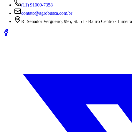
(11) 91000-7358
contato@agrobusca.com.br
R. Senador Vergueiro, 995, Sl. 51 · Bairro Centro · Limeir