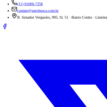
(11) 91000-7358
contato@agrobusca.com.br
R. Senador Vergueiro, 995, Sl. 51 · Bairro Centro · Limeir