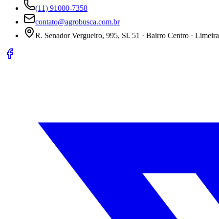
(11) 91000-7358
contato@agrobusca.com.br
R. Senador Vergueiro, 995, Sl. 51 · Bairro Centro · Limeir